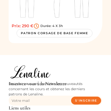
Prix: 290 €
Durée: 4 X 3h
PATRON CORSAGE DE BASE FEMME
Inscrivez-vous à la Newsletter
Recevez en avant-première les nouveautés
concernant les cours et obtenez les derniers
patrons de Lenaline.
S'INSCRIRE
Liens utiles