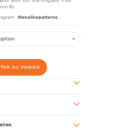
e pour avoir soit une longueur midi
sion B).
stagram :
#lenalinepatterns
TER AU PANIER
aires