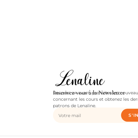
Inscrivez-vous à la Newsletter
Recevez en avant-première les nouveau
concernant les cours et obtenez les der
patrons de Lenaline.
S'I