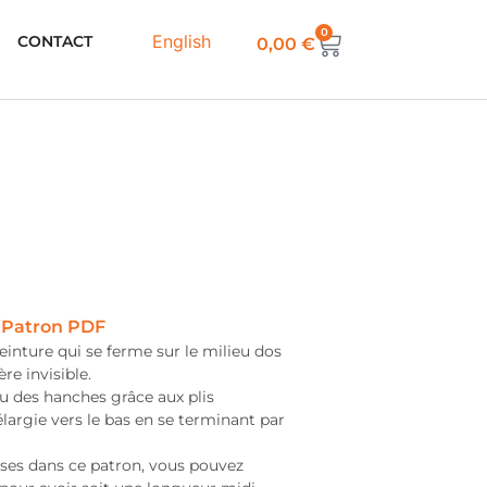
0
English
CONTACT
0,00
€
Patron PDF
ceinture qui se ferme sur le milieu dos
ère invisible.
au des hanches grâce aux plis
élargie vers le bas en se terminant par
luses dans ce patron, vous pouvez