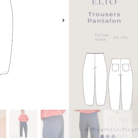
pour une ligne épurée sans ce
maintien confortable et une fi
Une fermeture par zip invisible
avec discrétion et élégance. Ce
des matières comme le denim, l
rendu souhaité. Il s’adapte aus
version plus habillée.
Langue
AJOU
Description
Guide de taille