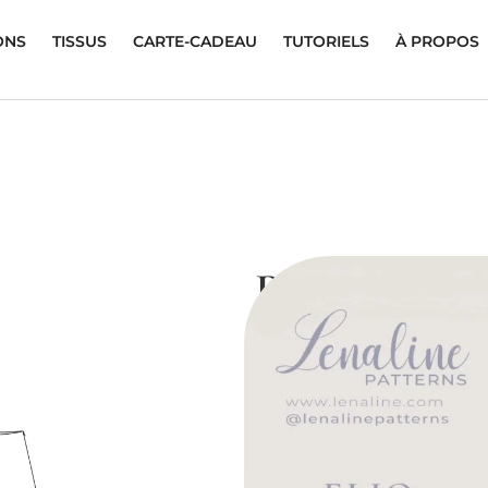
ONS
TISSUS
CARTE-CADEAU
TUTORIELS
À PROPOS
Pantalon Eli
12,00
€
Difficulté: 3/5
Ce patron de pantalon à la cou
volume moderne et sa silhouet
vers le bas. Il offre un équilibr
pour une allure contemporaine
Le modèle est doté de poches 
touche décontractée et structur