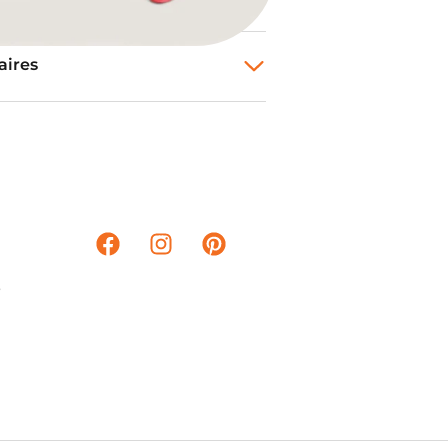
aires
3