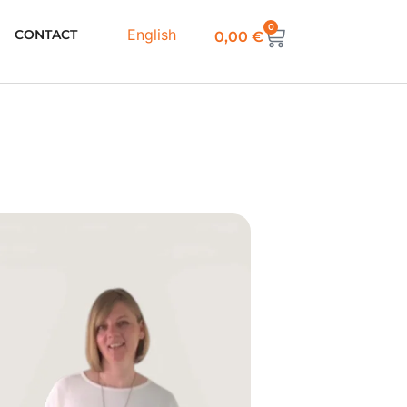
0
English
CONTACT
0,00
€
o
Patron PDF
pe barrel leg se distingue par son
te légèrement arrondie, resserrée
e parfait entre confort et style, idéal
 du quotidien.
plaquées au dos, apportant une
ée. La taille est finie par un enforme,