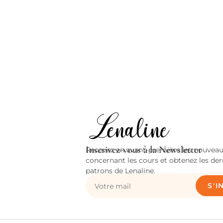
Inscrivez-vous à la Newsletter
Recevez en avant-première les nouveau
concernant les cours et obtenez les der
patrons de Lenaline.
S'I