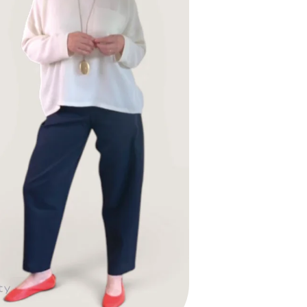
inture apparente, assurant un
nition soignée.
 sur le côté vient compléter le design
 pantalon est parfait à réaliser dans
e coton sergé ou le lin, selon le
si bien à un look casual qu’à une
TER AU PANIER