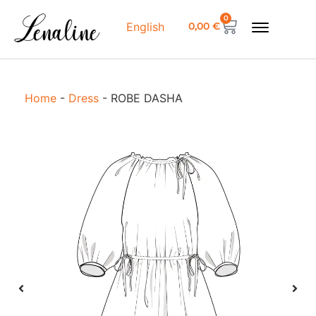
0
0,00
€
English
Home
-
Dress
-
ROBE DASHA
R
a
a
m
r
3