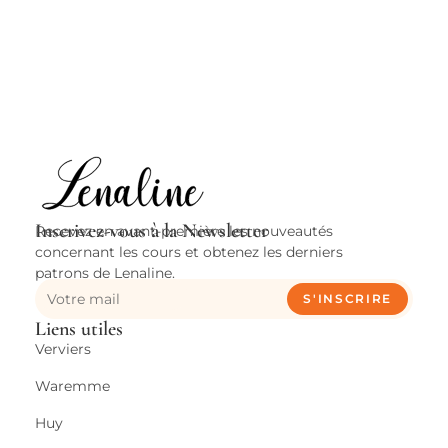
I
s
Inscrivez-vous à la Newsletter
Recevez en avant-première les nouveautés
concernant les cours et obtenez les derniers
patrons de Lenaline.
S'INSCRIRE
Liens utiles
Verviers
Waremme
Huy