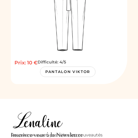
Difficulté: 4/5
Prix: 10 €
PANTALON VIKTOR
Inscrivez-vous à la Newsletter
Recevez en avant-première les nouveautés