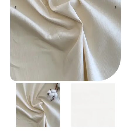
en
st
Desc
Plus
d'in
Com
com
?