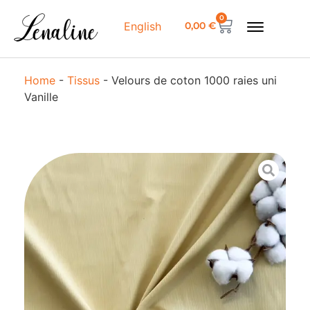
0
0,00
€
English
Home
-
Tissus
-
Velours de coton 1000 raies uni
Vanille
Vel
de
co
100
rai
uni
Van
1,
17